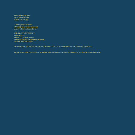
Markus Reiter e.U
Bergsiedlung 50
4221 Steyregg
+43 (o)6507513174
office@skymusicaudio.at
www.skymusicaudio.at
UID-Nr.: ATU 57880127
FN: 640515
Firmenbuchgericht Linz
Eingetragenes Einzelunternehmen
GLN: 9110003617455
Behörde gem. ECG (E-Commerce Gesetz): Bezirkshauptmannschaft Urfahr-Umgebung.
Mitglied der WKOÖ, Fachverband Film & Musikwirtschaft und FG Werbung und Marktkommunikation.